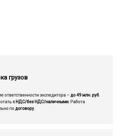
ка грузов
ие ответственности экспедитора –
до 49 млн. руб
.
ботать
с НДС/без НДС/наличными
. Работа
льно по
договору
.