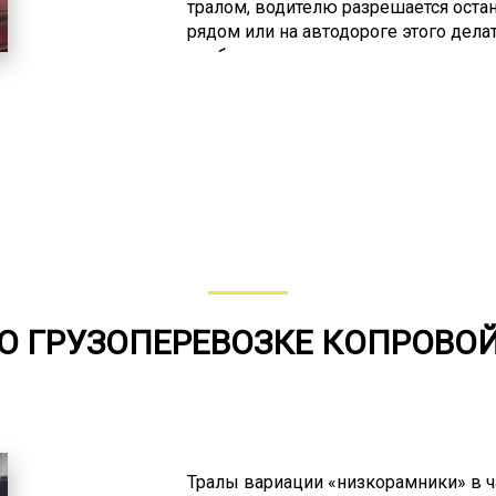
тралом, водителю разрешается остан
рядом или на автодороге этого дела
необходимо прекратить движение, ка
как это создает угрозу для безопасн
доставить крупногабаритный или н
является трал. Данная спецтехника н
грузовые платформы без ограничит
доставлять грузы, габариты которых
Плюсом так же является возможност
а так же специальные приспособлени
часто имеют большой вес, поэтому
О ГРУЗОПЕРЕВОЗКЕ КОПРОВО
Тралы вариации «низкорамники» в 