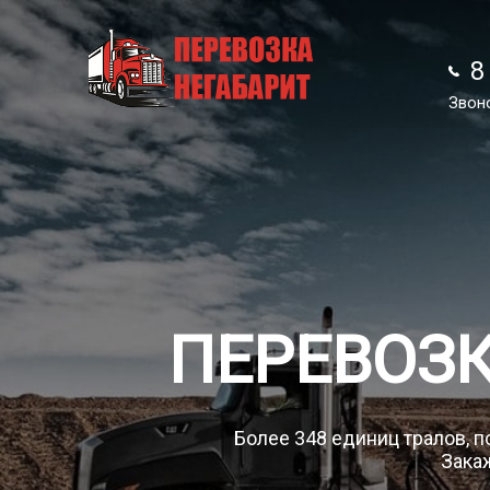
8
8
Звон
Звон
ПЕРЕВОЗ
Более 348 единиц тралов, п
Закаж