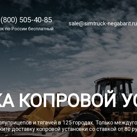
 (800) 505-40-85
 (800) 505-40-85
sale@simtruck-negabarit.ru
sale@simtruck-negabarit.r
ок по России бесплатный
ок по РФ бесплатный
Заказа
КА КОПРОВОЙ У
олуприцепов и тягачей в 125 городах. Только между
ите доставку копровой установки со ставкой от 80 р