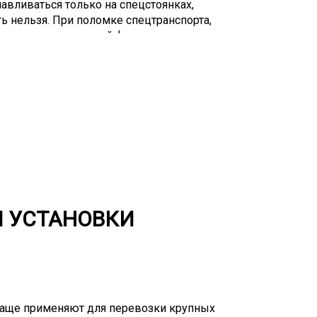
авливаться только на спецстоянках,
ть нельзя. При поломке спецтранспорта,
к и при ненадежной фиксации груза, так
ости на автодороге. Когда нужно
естандартный груз, оптимальным выбором
е имеет кузова, вместо которого у него
ельных бортов, поэтому можно
 значительно отличаются от стандартных.
ь погрузки и выгрузки с любой стороны,
я для заезда спецтехники. Такие грузы
 тралы имеют высокую грузоподъемность.
Й УСТАНОВКИ
чаще применяют для перевозки крупных