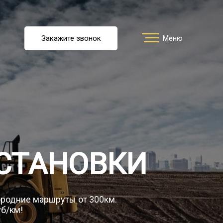
u
Закажите звонок
Заказать звонок
Меню
Меню
ть перевозку
О компании
СТАНОВКИ
Грузы
городние маршруты от 300км.
уб/км!