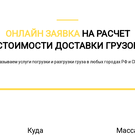
ОНЛАЙН ЗАЯВКА
НА РАСЧЕТ
Это большие затраты на содержание 
чтобы машины не простаивали. Обр
СТОИМОСТИ ДОСТАВКИ ГРУЗО
компанию является наиболее разум
разновидностью спецтехники, особен
тому же такой вариант пользования 
азываем услуги погрузки и разгрузки груза в любых городах РФ и С
поиске водителя, оформлении докум
экспедиционная компания и делается
грузов – мы можем поставить тягач
с вариантом загрузки в «обратку».
Онлайн заявка
Куда
Масса