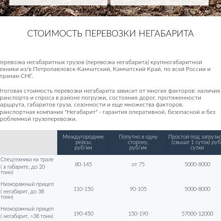
СТОИМОСТЬ ПЕРЕВОЗКИ НЕГАБАРИТА
еревозка негабаритных грузов (перевозка негабарита) крупногабаритной
ехники из/в Петропавловск-Камчатский, Камчатский Край, по всей России и
транам СНГ.
тоговая стоимость перевозки негабарита зависит от многих факторов: наличия
ранспорта и спроса в районе погрузки, состояния дорог, протяженности
аршрута, габаритов груза, сезонности и еще множества факторов.
ранспортная компания "Негабарит" - гарантия оперативной, безопасной и без
роблемной грузоперевозки.
Междугородние
Попутно в одну
Простой под загрузко
рейсы,
сторону,
(свыше 1 суток) руб
руб/км
руб/км
сутки
Спецтехника на трале
80-145
от 75
5000-8000
( в габарите, до 20
тонн)
Низкорамный прицеп
110-150
90-105
5000-8000
( негабарит, до 38
тонн)
Низкорамный прицеп
190-450
150-190
57000-12000
( негабарит, >38 тонн)