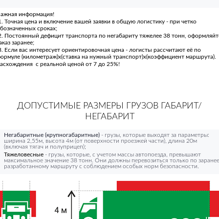
ажная информация!
. Точная цена и включение вашей заявки в общую логистику - при четко
бозначенных сроках;
. Постоянный дефицит транспорта по негабариту тяжелее 38 тонн, оформляйт
аказ заранее;
. Если вас интересует ориентировочная цена - логисты рассчитают её по
ормуле (километраж)х(ставка на нужный транспорт)х(коэффициент маршрута).
асхождения с реальной ценой от 7 до 25%!
ДОПУСТИМЫЕ РАЗМЕРЫ ГРУЗОВ ГАБАРИТ/
НЕГАБАРИТ
Негабаритные (крупногабаритные)
- грузы, которые выходят за параметры:
ширина 2,55м, высота 4м (от поверхности проезжей части), длина 20м
(включая тягач и полуприцеп);
Тяжеловесные
- грузы, которые, с учетом массы автопоезда, превышают
максимальное значение 38 тонн. Они должны перевозиться только по заране
разработанному маршруту с соблюдением особых норм безопасности.