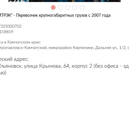
РЭК" - Перевозчик крупногабаритных грузов с 2007 года
7325000702
118819
а в Камчатском крае:
тропавловск-Камчатский, микрорайон Кирпичики, Дальняя ул., 1/2, 
ский адрес:
Ульяновск, улица Крымова, 64, корпус 2 (без офиса - з
ью)