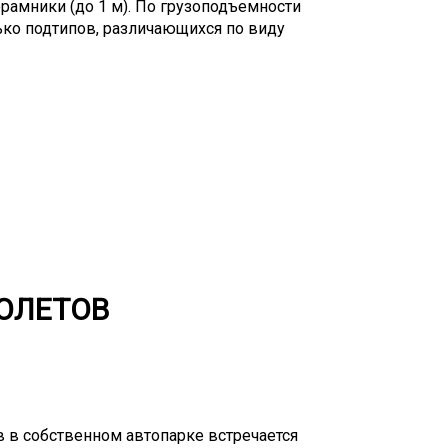
орамники (до 1 м). По грузоподъемности
ько подтипов, различающихся по виду
равлическими, пневматическими,
руза обозначаются как тяжелые, средние,
симальный вес 110 тонн, вторые – на 45
ающий 110 тонн, перевозят на
спользуются для перевозки грузов,
ли эти части имеют большой вес, как,
еты и т.д. Транспортных компаний много,
лугу перевозки негабаритных грузов, не
тствующего вида техники, но и потому,
ное разрешение, дающее право на
выдается Министерством транспорта РФ.
ТОЛЕТОВ
в в собственном автопарке встречается