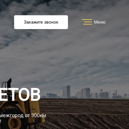
u
Закажите звонок
Заказать звонок
Меню
Меню
ть перевозку
О компании
ЕТОВ
Грузы
 межгород от 300км.
!