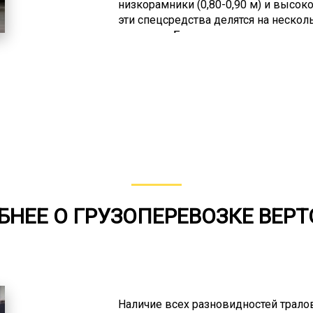
низкорамники (0,80-0,90 м) и высок
эти спецсредства делятся на нескол
подвески. Бывают рессорными, гид
балансирными. По максимуму веса г
легкие. Первые рассКировны на мак
тонн, третьи – 25 тонн. Вес, превыш
сверхтяжелых тралах. Они обычно и
которые нельзя разделить на части и
например, корабли, космические рак
но не каждая может предоставить ус
только по причине отсутствия соотве
что для этого необходимо специаль
выполнение этого вида услуг. Оно 
НЕЕ О ГРУЗОПЕРЕВОЗКЕ ВЕР
Наличие всех разновидностей трало