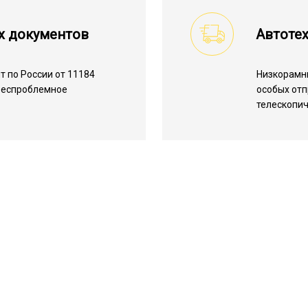
х документов
Автоте
 по России от 11184
Низкорамн
 беспроблемное
особых отп
телескопич