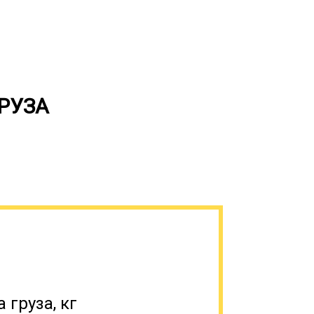
РУЗА
по запросу расчет окончательной
аловые грузоперевозки вертолетов на
 всей России.
 груза, кг