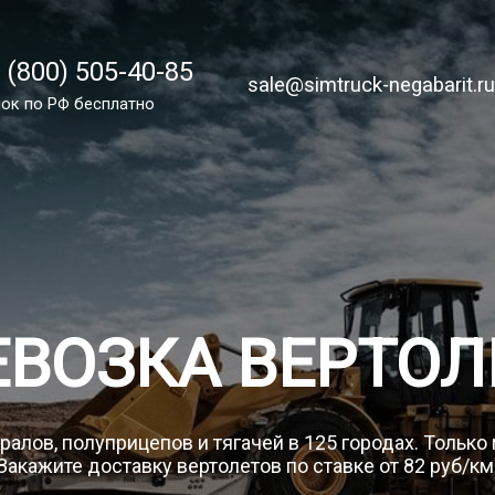
 (800) 505-40-85
 (800) 505-40-85
sale@simtruck-negabarit.ru
sale@simtruck-negabarit.r
ок по России бесплатно
ок по РФ бесплатно
Заказа
ЕВОЗКА ВЕРТОЛ
ралов, полуприцепов и тягачей в 125 городах. Только
Закажите доставку вертолетов по ставке от 82 руб/км