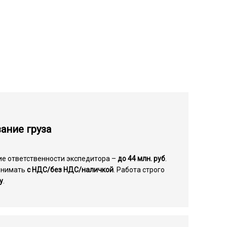
ание груза
ие ответственности экспедитора –
до 44 млн. руб
.
инимать
с НДС/без НДС/наличкой
. Работа строго
у
.