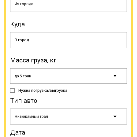
конструкцию, схожую с ломаной
рамой. Это дает возможность
регулировать уровень платформы,
делать его максимально низким,
Куда
что ценно для погрузки на трал
некоторых специфических грузов.
Тралы типа «контейнеровозы»
предназначены, как понятно из
названия, исключительно для
транспортировки контейнеров. Они
Масса груза, кг
имеют достаточную
грузоподъемность, что позволяет
осуществлять доставку тяжелых
контейнеров.
Нужна погрузка/выгрузка
Тип авто
Онлайн заявка
Дата