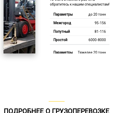
обратитесь к нашим специалистам!
до 20 тонн
95-156
81-116
6000-8000
Тяжелее 20 тонн
130-347
111-190
7000-11000
В габарите, до 20
тонн
80-150
ПОДРОБНЕЕ О ГРУЗОПЕРЕВОЗКЕ
от 75