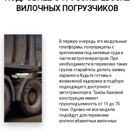
ВИЛОЧНЫХ ПОГРУЗЧИКОВ
6000-7000
*Единица измерения - руб/км
Все наши тралы-полуприцепы
закуплены у лицензированных
В первую очередь это модульные
производителей и своевременно
платформы, полуприцепы с
проходят рекомендованное
креплением под килевые суда и
техническое обслуживание.
части ветрогенераторов. При
Существуют разные вариации
необходимости в перевозке таких
данной спецтехники. То, каким
грузов старайтесь делать заявку
производителем произведена
заранее и будьте готовы к
техника, тоже имеет значение, от
возможной задержке в подборе
этого зависят многие
подходящего доступного
характеристики, такие как
автотранспорта. Тралы базовой
грузоподъемность, комплектации,
конструкции имеют
наличие дополнительных грузовых
грузоподъемность от 15 до 75
мест, стоимость и др. Некоторые
тонн. Однако не все модели
модели тралов созданы для
подойдут для перевозки
определенных целей, то есть
крупногабаритных вилочных
имеют узкую специализацию.
погрузчиков. Перевозка возможна
Инженеры и конструкторы изучили
при условии дополнительного