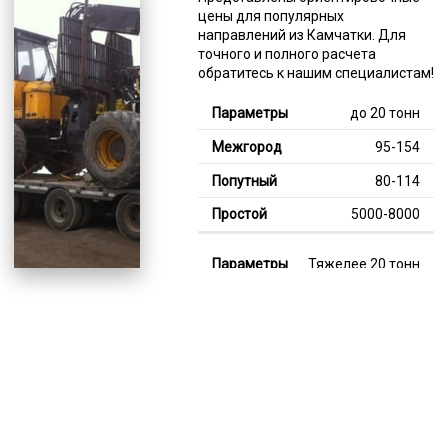
цены для популярных
направлений из Камчатки. Для
точного и полного расчета
обратитесь к нашим специалистам!
до 20 тонн
95-154
80-114
5000-8000
Тяжелее 20 тонн
127-350
111-214
8000-12000
В габарите, до 20
тонн