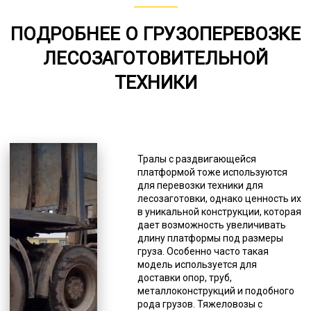
80-156
ПОДРОБНЕЕ О ГРУЗОПЕРЕВОЗКЕ
от 75
ЛЕСОЗАГОТОВИТЕЛЬНОЙ
6000-7000
ТЕХНИКИ
*Единица измерения - руб/км
Инженеры и конструкторы изучили
разные потребности и создали
различные варианты, способные
Тралы с раздвигающейся
удовлетворить любые требования
платформой тоже используются
потребителей. Это касается
для перевозки техники для
тоннажа, наличия аппарелей для
лесозаготовки, однако ценность их
самостоятельного заезда
в уникальной конструкции, которая
подвижной техники, лафетов,
дает возможность увеличивать
оснований, систем крепления и тд.
длину платформы под размеры
В нашем автопарке есть
груза. Особенно часто такая
практически любые вариации для
модель используется для
удовлетворения потребностей
доставки опор, труб,
заказчиков. Есть некоторый
металлоконструкций и подобного
дефицит в механизмах с очень
рода грузов. Тяжеловозы с
узкой специализацией. В первую