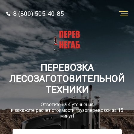
8 (800) 505-40-85
Заказать
перевозку
О компании
ПЕРЕВОЗКА
Грузы
ЛЕСОЗАГОТОВИТЕЛЬНОЙ
ТЕХНИКИ
Ответьте на 4 уточнения
и закажите расчет стоимости грузоперевозки за 15
8 (800) 505-40-85
минут!
Звонок по РФ бесплатно
sale@simtruck-negabarit.ru