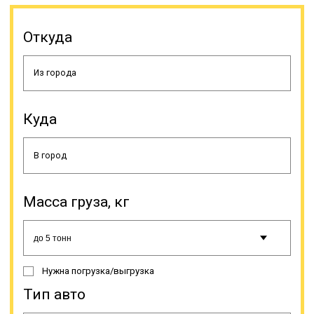
Здесь тоже имеются особенности
Откуда
конструкции, это раздвижная
платформа и усиленная ходовая.
Тралы с повышенной
проходимостью для
лесозаготовительной спецтехники.
Ориентированы на передвижение
по сложной местности, обладают
Куда
укрепленной подвеской и высоким
дорожным просветом.
Онлайн заявка
Масса груза, кг
Нужна погрузка/выгрузка
Тип авто