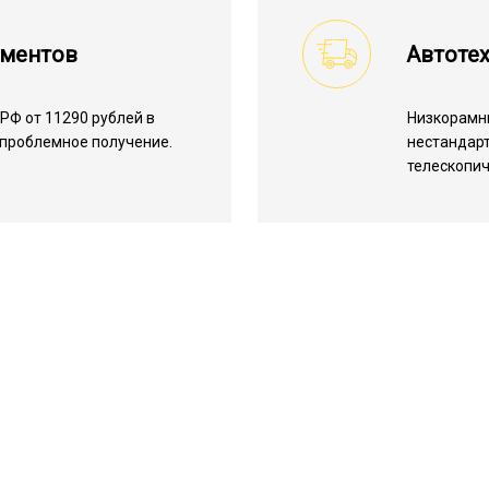
ументов
Автоте
РФ от 11290 рублей в
Низкорамн
спроблемное получение.
нестандарт
телескопич