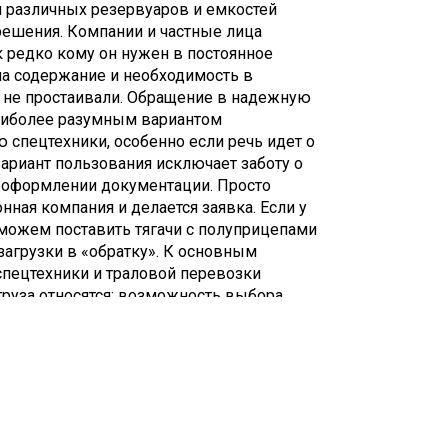
я различных резервуаров и емкостей
решения. Компании и частные лица
к редко кому он нужен в постоянное
на содержание и необходимость в
 не простаивали. Обращение в надежную
аиболее разумным вариантом
 спецтехники, особенно если речь идет о
вариант пользования исключает заботу о
, оформлении документации. Просто
ная компания и делается заявка. Если у
можем поставить тягачи с полуприцепами
загрузки в «обратку». К основным
спецтехники и траловой перевозки
груза относятся: возможность выбора
кость в построении линии движения, нет
одорожным путям и портам), что
за в более быстрые сроки; оперативность
 в пункт назначения; наиболее удобные и
тимальный график; соблюдение правил
 контроля груза во время перевозки;