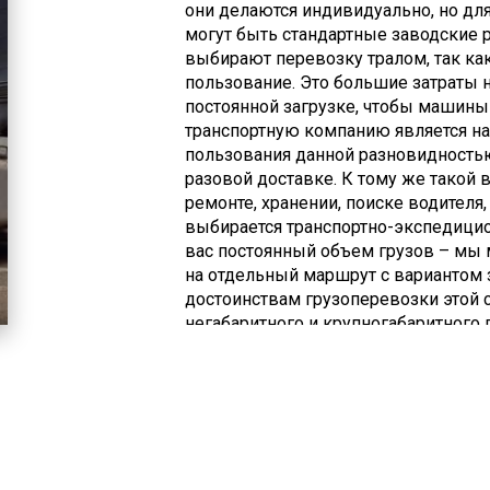
они делаются индивидуально, но дл
могут быть стандартные заводские 
выбирают перевозку тралом, так ка
пользование. Это большие затраты 
постоянной загрузке, чтобы машины
транспортную компанию является н
пользования данной разновидностью
разовой доставке. К тому же такой 
ремонте, хранении, поиске водителя
выбирается транспортно-экспедицион
вас постоянный объем грузов – мы 
на отдельный маршрут с вариантом 
достоинствам грузоперевозки этой 
негабаритного и крупногабаритного 
самого оптимального маршрута (гиб
необходимости в привязке к железн
позволяет осуществить доставку гру
оформления заказа и доставки груза
выгодные условия по доставке, оп
транспортировки груза, обеспечение