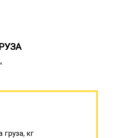
 с авиа- или железнодорожной
х малой и средней дальности;
е доставки; ведение всей необходимой
РУЗА
и.
 груза, кг