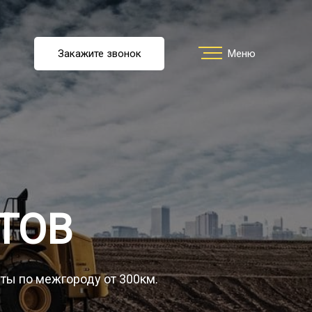
u
Закажите звонок
Заказать звонок
Меню
Меню
ть перевозку
О компании
ТОВ
Грузы
уты по межгороду от 300км.