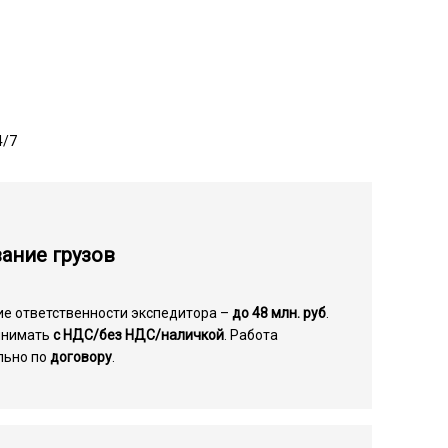
4/7
ание грузов
ие ответственности экспедитора –
до 48 млн. руб
.
инимать
с НДС/без НДС/наличкой
. Работа
льно по
договору
.