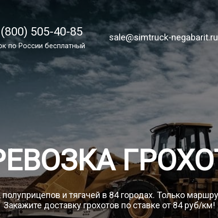
 (800) 505-40-85
 (800) 505-40-85
sale@simtruck-negabarit.ru
sale@simtruck-negabarit.r
ок по России бесплатный
ок по РФ бесплатный
Заказа
РЕВОЗКА ГРОХО
 полуприцепов и тягачей в 84 городах. Только маршр
Закажите доставку грохотов по ставке от 84 руб/км!