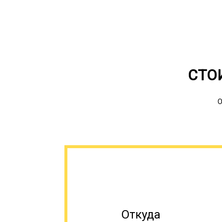
СТО
О
Откуда