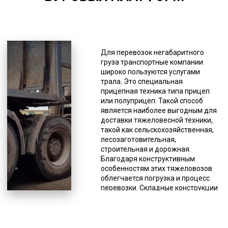
*Единица измерения - руб/км
Указываются и конкретные
размеры, это ширина (более 250
Для перевозок негабаритного
см), высота (более 4 м), длина
груза транспортные компании
(более 20 м). Авиаперевозки
широко пользуются услугами
буровых платформ относятся к
трала. Это специальная
самым дорогим, затем идет
прицепная техника типа прицеп
железнодорожная доставка, и на
или полуприцеп. Такой способ
третьем месте находится
является наиболее выгодным для
транспортная. На данном рынке
доставки тяжеловесной техники,
имеет место доминирование
такой как сельскохозяйственная,
перевозки негабаритных грузов
лесозаготовительная,
автотранспортом. Те, кто работает
строительная и дорожная.
в сфере грузоперевозок давно,
Благодаря конструктивным
знают, что каждый случай
особенностям этих тяжеловозов
траловой доставки груза уникален
облегчается погрузка и процесс
и требует обдуманного подхода,
перевозки. Складные конструкции
поэтому важно обратиться к
позволяют устанавливать любой
специалистам. Эту категорию
угол въезда, а наличие низкой
грузоперевозок сложно
грузовой платформы,
стандартизировать, поэтому до
оборудованной дополнительными