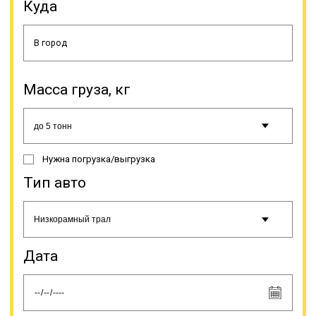
Куда
Масса груза, кг
По размерам погрузочной высоты
подразделяются на заниженные
(до 0,6 м), низкорамники (0,80-0,90
м) и высокорамники (до 1 м). По
Нужна погрузка/выгрузка
грузоподъемности эти
спецсредства делятся на
Тип авто
несколько подтипов,
различающихся по виду подвески.
Бывают рессорными,
гидравлическими,
пневматическими, балансирными.
Дата
Онлайн заявка