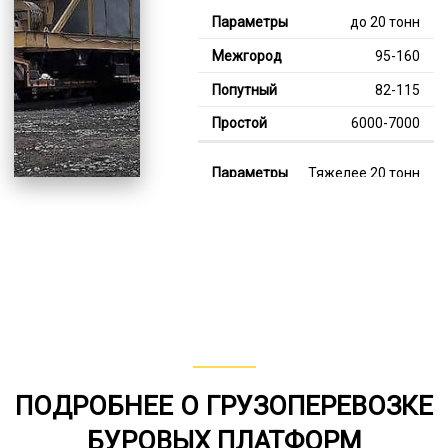
до 20 тонн
95-160
82-115
6000-7000
Тяжелее 20 тонн
129-340
112-228
7000-12000
В габарите, до 20
тонн
80-150
ПОДРОБНЕЕ О ГРУЗОПЕРЕВОЗКЕ
от 75
БУРОВЫХ ПЛАТФОРМ
6000-8000