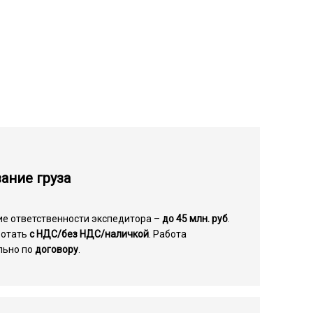
ание груза
ие ответственности экспедитора –
до 45 млн. руб
.
ботать
с НДС/без НДС/наличкой
. Работа
льно по
договору
.