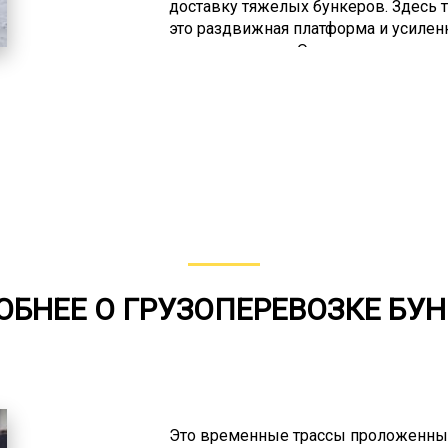
доставку тяжелых бункеров. Здесь 
это раздвижная платформа и усилен
проходимостью. Ориентированы на 
обладают укрепленной подвеской 
Благодаря таким характеристикам в
негабаритного груза по бездорожью.
при заборе груза из мест со сложн
делянки, вахтовые городки. Такая т
доставке по «зимникам».
БНЕЕ О ГРУЗОПЕРЕВОЗКЕ БУ
Это временные трассы проложенные