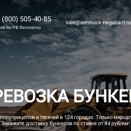
 (800) 505-40-85
 (800) 505-40-85
sale@simtruck-negabarit.ru
sale@simtruck-negabarit.r
ок по России бесплатно
ок по РФ бесплатно
Заказа
РЕВОЗКА БУНКЕ
 полуприцепов и тягачей в 124 городах. Только маршр
Закажите доставку бункеров по ставке от 84 руб/км!