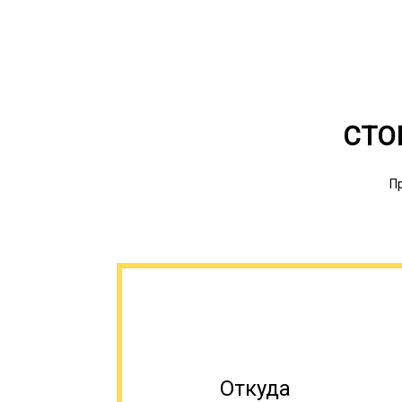
СТО
П
Откуда