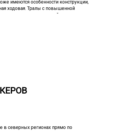
тоже имеются особенности конструкции,
ная ходовая. Тралы с повышенной
передвижение по сложной местности,
и высоким дорожным просветом.
озможно «два в одном» - перевозка
 Такая необходимость часто возникает
ыми условиями работы – месторождения,
ехника так же может пригодиться при
НКЕРОВ
 в северных регионах прямо по