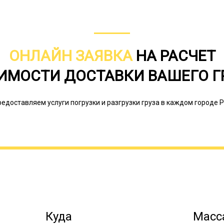
ОНЛАЙН ЗАЯВКА
НА РАСЧЕТ
Негабаритным называется груз, кот
методами доставки. То есть его не
ИМОСТИ ДОСТАВКИ ВАШЕГО Г
железнодорожным грузовым транспо
грузовым автотранспортом. В ПДД п
крупный, тяжеловесный или опасный
редоставляем услуги погрузки и разгрузки груза в каждом городе Р
Онлайн заявка
Куда
Масса