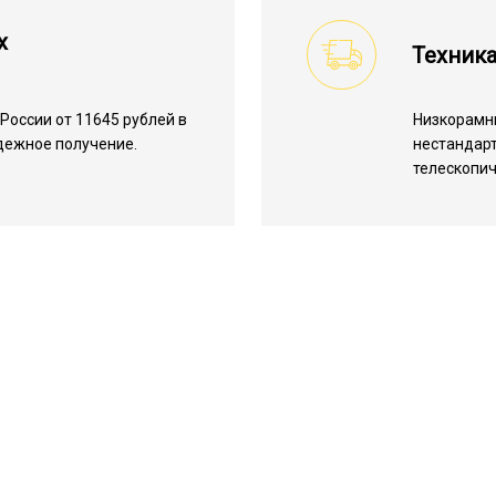
х
Техник
России от 11645 рублей в
Низкорамн
адежное получение.
нестандарт
телескопич