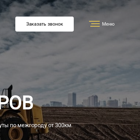
u
Заказать звонок
Заказать звонок
Меню
Меню
ть перевозку
О компании
РОВ
Грузы
уты по межгороду от 300км.